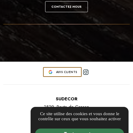
CONTACTEZ-NOUS
AVIS CLIENTS
SUDECOR
1529, Route de Grasse
Ce site utilise des cookies et vous donne le
06220 VALLAURIS
contrôle sur ceux que vous souhaitez activer
contact@sudecor.fr
04 12 16 05 90